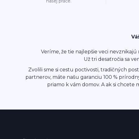
našej práce.
Vá
Veríme, že tie najlepšie veci nevznikaj
Už tri desaťročia sa 
Zvolili sme si cestu poctivosti, tradičných po
partnerov, máte našu garanciu 100 % prírodnýc
priamo k vám domov. A ak si chcete mat