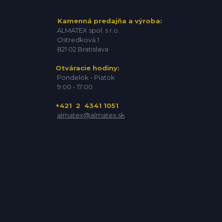
Kamenná predajňa a výroba:
ALMATEX spol. s r.o.
Ostredková 1
821 02 Bratislava
Otváracie hodiny:
Pondelok - Piatok
9:00 - 17:00
+421 2 4341 1051
almatex@almatex.sk