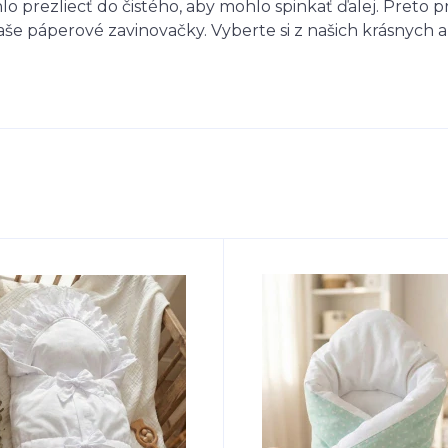
lo prezliecť do čistého, aby mohlo spinkať ďalej. Preto p
še páperové zavinovačky. Vyberte si z našich krásnych 