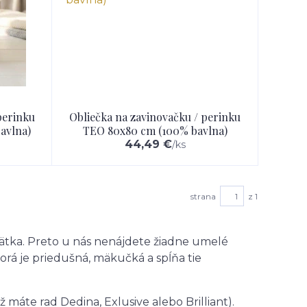
perinku
Obliečka na zavinovačku / perinku
avlna)
TEO 80x80 cm (100% bavlna)
44,49 €
/
ks
strana
z 1
bätka. Preto u nás nenájdete žiadne umelé
orá je priedušná, mäkučká a spĺňa tie
máte rad Dedina, Exlusive alebo Brilliant).