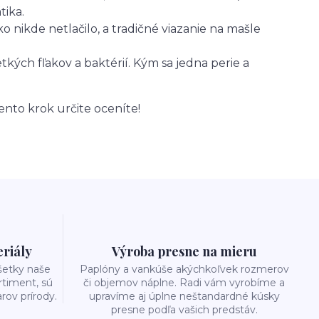
ika.
 nikde netlačilo, a tradičné viazanie na mašle
etkých fľakov a baktérií. Kým sa jedna perie a
tento krok určite oceníte!
eriály
Výroba presne na mieru
šetky naše
Paplóny a vankúše akýchkoľvek rozmerov
rtiment, sú
či objemov náplne. Radi vám vyrobíme a
rov prírody.
upravíme aj úplne neštandardné kúsky
presne podľa vašich predstáv.