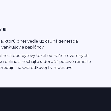
!!!
ma, ktorú dnes vedie už druhá generácia.
h vankúšov a paplónov.
dielne, alebo bytový textil od našich overených
u online a nechajte si doručiť poctivé remeslo
predajni na Ostredkovej 1 v Bratislave.