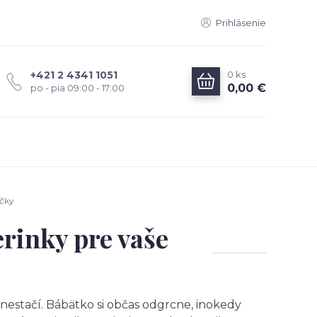
Prihlásenie
0
ks
+421 2 4341 1051
0,00 €
po - pia 09:00 - 17:00
ačky
rinky pre vaše
nestačí. Bábätko si občas odgrcne, inokedy