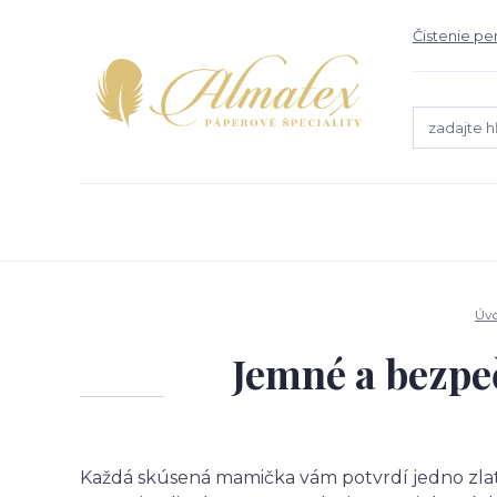
Čistenie pe
Úv
Jemné a bezpe
Každá skúsená mamička vám potvrdí jedno zlaté