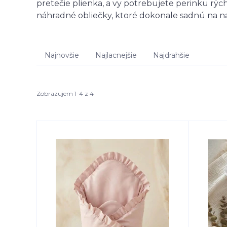
pretečie plienka, a vy potrebujete perinku rých
náhradné obliečky, ktoré dokonale sadnú na na
Najnovšie
Najlacnejšie
Najdrahšie
Zobrazujem 1-4 z 4