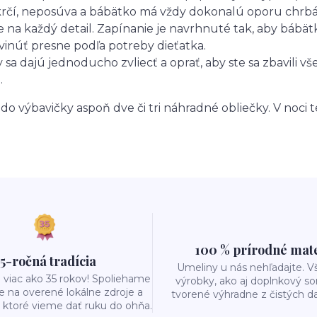
rčí, neposúva a bábätko má vždy dokonalú oporu chrbát
na každý detail. Zapínanie je navrhnuté tak, aby bábätko
avinúť presne podľa potreby dieťatka.
sa dajú jednoducho zvliecť a oprať, aby ste sa zbavili vš
.
 do výbavičky aspoň dve či tri náhradné obliečky. V noci 
100 % prírodné mat
5-ročná tradícia
Umeliny u nás nehľadajte. V
 viac ako 35 rokov! Spoliehame
výrobky, ako aj doplnkový so
e na overené lokálne zdroje a
tvorené výhradne z čistých da
a ktoré vieme dať ruku do ohňa.