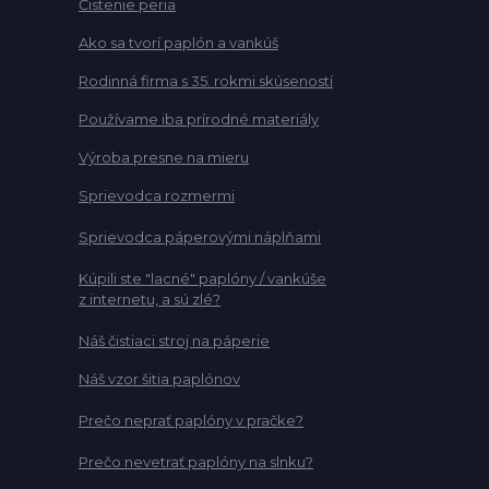
Čistenie peria
Ako sa tvorí paplón a vankúš
Rodinná firma s 35. rokmi skúseností
Používame iba prírodné materiály
Výroba presne na mieru
Sprievodca rozmermi
Sprievodca páperovými náplňami
Kúpili ste "lacné" paplóny / vankúše
z internetu, a sú zlé?
Náš čistiaci stroj na páperie
Náš vzor šitia paplónov
Prečo neprať paplóny v pračke?
Prečo nevetrať paplóny na slnku?