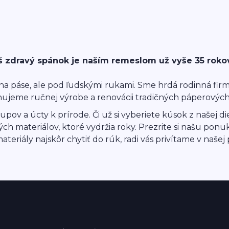
š zdravý spánok je naším remeslom už vyše 35 rokov 
ú na páse, ale pod ľudskými rukami. Sme hrdá rodinná fir
venujeme ručnej výrobe a renovácii tradičných páperovýc
stupov a úcty k prírode. Či už si vyberiete kúsok z našej 
h materiálov, ktoré vydržia roky. Prezrite si našu ponuk
eriály najskôr chytiť do rúk, radi vás privítame v našej 