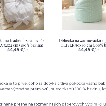
ka na tradičnú zavinovačku
Obliečka na zavinovačku / 
 72x72 cm (100% bavlna)
OLIVER 80x80 cm (100% b
44,49 €
44,49 €
/
ks
/
ks
čka je to prvé, čoho sa dotýka citlivá pokožka vášho bá
užívame výhradne prémiovú, husto tkanú 100 % bavlnu, kt
rihané presne na rozmer našich páperových výplní (či už 