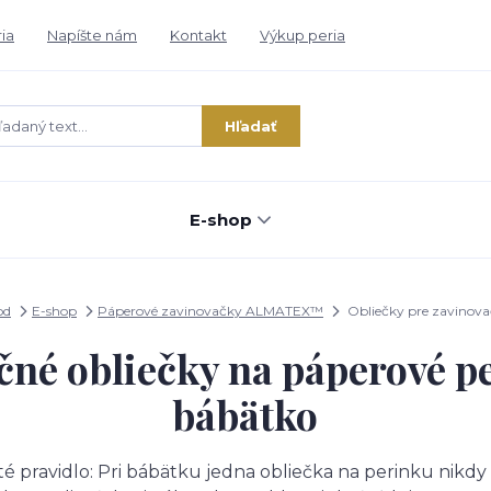
ria
Napíšte nám
Kontakt
Výkup peria
Hľadať
E-shop
od
E-shop
Páperové zavinovačky ALMATEX™
Obliečky pre zavinov
čné obliečky na páperové pe
bábätko
 pravidlo: Pri bábätku jedna obliečka na perinku nikdy 