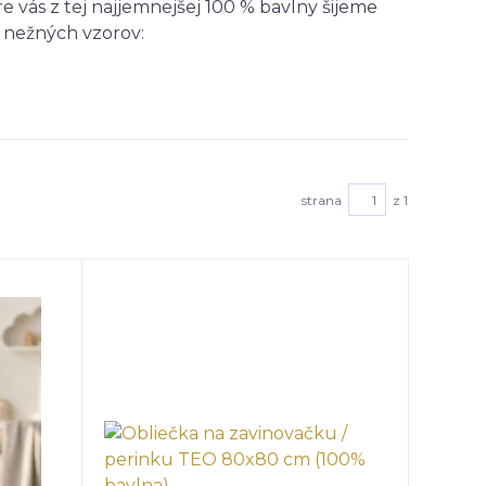
re vás z tej najjemnejšej 100 % bavlny šijeme
a nežných vzorov:
strana
z 1