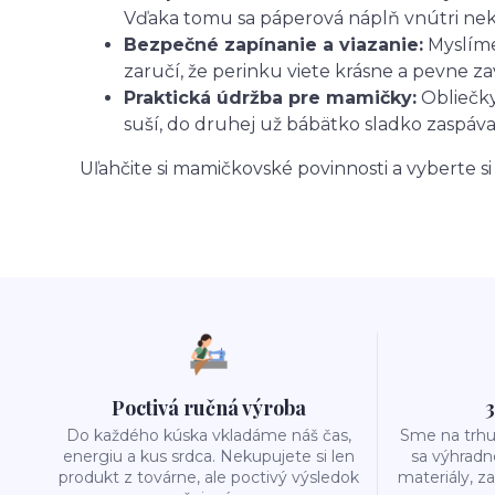
Vďaka tomu sa páperová náplň vnútri nek
Bezpečné zapínanie a viazanie:
Myslíme 
zaručí, že perinku viete krásne a pevne z
Praktická údržba pre mamičky:
Obliečky 
suší, do druhej už bábätko sladko zaspáva
Uľahčite si mamičkovské povinnosti a vyberte si
Poctivá ručná výroba
3
Do každého kúska vkladáme náš čas,
Sme na trhu
energiu a kus srdca. Nekupujete si len
sa výhradn
produkt z továrne, ale poctivý výsledok
materiály, z