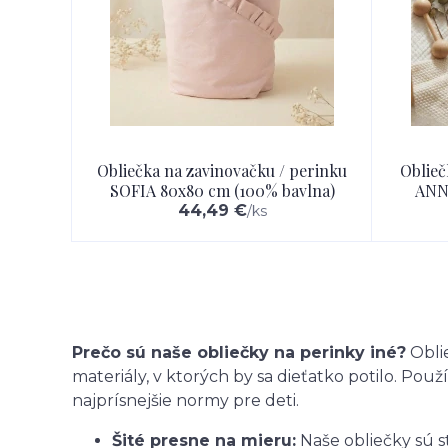
Obliečka na zavinovačku / perinku
Oblieč
SOFIA 80x80 cm (100% bavlna)
ANNA
44,49 €
/
ks
Prečo sú naše obliečky na perinky iné?
Oblie
materiály, v ktorých by sa dieťatko potilo. Po
najprísnejšie normy pre deti.
Šité presne na mieru:
Naše obliečky sú st