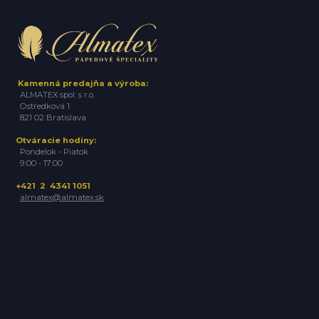
Kamenná predajňa a výroba:
ALMATEX spol. s r.o.
Ostredková 1
821 02 Bratislava
Otváracie hodiny:
Pondelok - Piatok
9:00 - 17:00
+421 2 4341 1051
almatex@almatex.sk