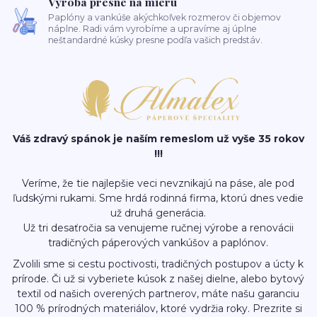
Výroba presne na mieru
Paplóny a vankúše akýchkoľvek rozmerov či objemov
náplne. Radi vám vyrobíme a upravíme aj úplne
neštandardné kúsky presne podľa vašich predstáv.
Váš zdravý spánok je naším remeslom už vyše 35 rokov
!!!
Veríme, že tie najlepšie veci nevznikajú na páse, ale pod
ľudskými rukami. Sme hrdá rodinná firma, ktorú dnes vedie
už druhá generácia.
Už tri desaťročia sa venujeme ručnej výrobe a renovácii
tradičných páperových vankúšov a paplónov.
Zvolili sme si cestu poctivosti, tradičných postupov a úcty k
prírode. Či už si vyberiete kúsok z našej dielne, alebo bytový
textil od našich overených partnerov, máte našu garanciu
100 % prírodných materiálov, ktoré vydržia roky. Prezrite si