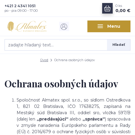
+421 2 4341 1051
0
ks
0,00 €
po - pia 09:00 - 17:00
Menu
Hľadať
Úvod
Ochrana osobných údajov
Ochrana osobných údajov
Spoločnosť Almatex spol. s.r.o., so sídlom Ostredkova
1, 821 02 Bratislava, IČO 17638275, zapísaná na
Mestský súd Bratislava III, oddiel sro, vložka 597/B
(ďalej len
„predávajúci“
alebo
„správca“
) spracováva
v zmysle nariadenia Európskeho parlamentu a Rady
(EÚ) č. 2016/679 o ochrane fyzických osôb v súvislosti