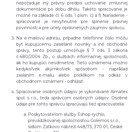
nepožaduje iný právny predpis uchovanie zmluvnej
dokumentácie po dobu dlhšiu. Takéto spracovanie je
možné na základe čl. 6 ods. 1 písm. c) a f) Nariadenie -
spracovanie je nevyhnutné pre splnenie právnej
povinnosti a pre účely oprávnených záujmov správcu.
Na e-mailovú adresu, prípadne telefónne číslo môžu
byť kupujúcemu zasielané novinky a iné obchodné
správy, tento postup umožňuje § 7 ods. 3 zákona
č.480/2004 Zb., o službách informačnej spoločnosti,
ak ho kupujúci neodmietne. Tieto oznámenia možno
kedykoľvek akýmkoľvek spôsobom - napríklad
zaslaním e-mailu alebo preklikom na odkaz v
obchodnom oznámení - odhlásiť.
Spracovanie osobných údajov je vykonávané Almatex
spol. s r.o., teda správcom osobných údajov. Osobné
údaje pre tohto správcu spracúvajú tiež spracovatelia:
Poskytovateľom služby Eshop-rychlo,
prevádzkovanej spoločnosťou Golemos s.r.o.,
sídlom Zátkovo nábřeží 448/73, 370 01, České