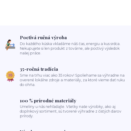
Poctivá ručná výroba
Do každého kúska vkladáme náš čas, energiu a kus srdca.
Nekupujete si len produkt z továrne, ale poctivý výsledok
našej práce.
35-ročná tradícia
Sme na trhu viac ako 35 rokov! Spoliehame sa výhradne na
overené lokálne zdroje a materiály, za ktoré vieme dať ruku
do ohňa.
100 % prírodné materiály
Umeliny u nás nehľadajte. Všetky naše výrobky, ako aj
doplnkový sortiment, sú tvorené výhradne z čistých darov
prírody.