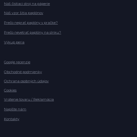
Náš čistiaci stroj na páperie
Náš vzor šitia paplónov
Prečo neprať paplóny v pračke?
Prečo nevetrať paplóny na slnku?
Výkup peria
Google recenzie
Obchodné podmienky
Ochrana osobných údajov
Cookies
Vrátenie tovaru / Reklamácia
Napíšte nám
Kontakty