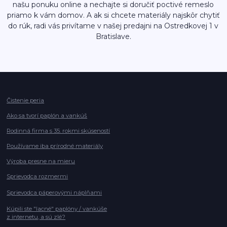
našu ponuku online a nechajte si doručiť poctivé remeslo
priamo k vám domov. A ak si chcete materiály najskôr chytiť
do rúk, radi vás privítame v našej predajni na Ostredkovej 1 v
Bratislave.
Čistenie peria
Ako sa tvorí paplón a vankúš
Rodinná firma s 35. rokmi skúseností
Používame iba prírodné materiály
Výroba presne na mieru
Sprievodca rozmermi
Sprievodca páperovými náplňami
Kúpili ste "lacné" paplóny / vankúše
z internetu, a sú zlé?