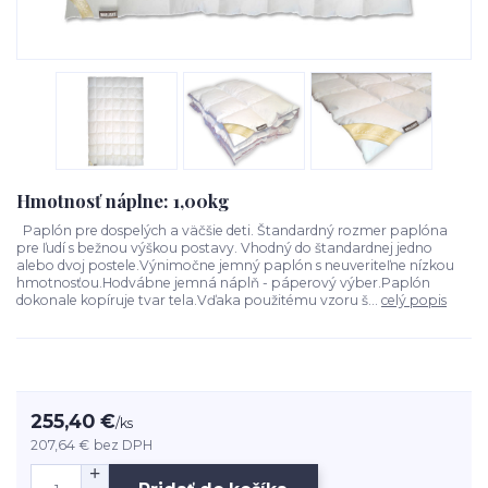
Hmotnosť náplne: 1,00kg
Paplón pre dospelých a väčšie deti. Štandardný rozmer paplóna
pre ľudí s bežnou výškou postavy. Vhodný do štandardnej jedno
alebo dvoj postele.Výnimočne jemný paplón s neuveriteľne nízkou
hmotnosťou.Hodvábne jemná náplň - páperový výber.Paplón
dokonale kopíruje tvar tela.Vďaka použitému vzoru š...
celý popis
255,40 €
/
ks
207,64 €
bez DPH