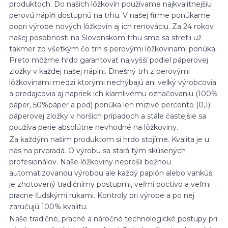
produktoch. Do naších lôžkovín používame najkvalitnejšiu
perovú náplň dostupnú na trhu. V našej firme ponúkame
popri výrobe nových lôžkovín aj ich renováciu. Za 24 rokov
našej posobnosti na Slovenskom trhu sme sa stretli už
takmer zo všetkým čo trh s perovými lôžkovinami ponúka.
Preto môžme hrdo garantovať najvyšší podiel páperovej
zložky v každej našej náplni. Dnešný trh z perovými
lôžkovinami medzi ktorými nechýbajú ani velký výrobcovia
a predajcovia aj napriek ich klamlivému označovaniu (100%
páper, 50%páper a pod) ponúka len mizivé percento (0,1)
páperovej zložky v horšich prípadoch a stále častejšie sa
používa perie absolútne nevhodné na lôžkoviny.
Za každým našim produktom si hrdo stojíme. Kvalita je u
nás na prvoradá. O výrobu sa stará tým skúsených
profesionálov. Naše lôžkoviny neprešli bežnou
automatizovanou výrobou ale každý paplón alebo vankúš
je zhotovený tradičnímy postupmi, veľmi poctivo a veľmi
pracne ľudskými rukami. Kontroly pri výrobe a po nej
zaručujú 100% kvalitu.
Naše tradičné, pracné a náročné technologické postupy pri