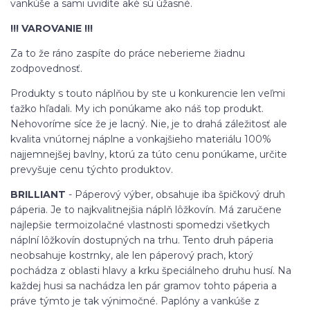
vankúše a sami uvidíte aké sú úžasné.
!!! VAROVANIE !!!
Za to že ráno zaspíte do práce neberieme žiadnu
zodpovednosť.
Produkty s touto náplňou by ste u konkurencie len veľmi
ťažko hľadali. My ich ponúkame ako náš top produkt.
Nehovoríme síce že je lacný. Nie, je to drahá záležitosť ale
kvalita vnútornej náplne a vonkajšieho materiálu 100%
najjemnejšej bavlny, ktorú za túto cenu ponúkame, určite
prevyšuje cenu týchto produktov.
BRILLIANT
- Páperový výber, obsahuje iba špičkový druh
páperia. Je to najkvalitnejšia náplň lôžkovín. Má zaručene
najlepšie termoizolačné vlastnosti spomedzi všetkych
náplní lôžkovín dostupných na trhu. Tento druh páperia
neobsahuje kostrnky, ale len páperový prach, ktorý
pochádza z oblasti hlavy a krku špeciálneho druhu husí. Na
každej husi sa nachádza len pár gramov tohto páperia a
práve týmto je tak výnimočné. Paplóny a vankúše z