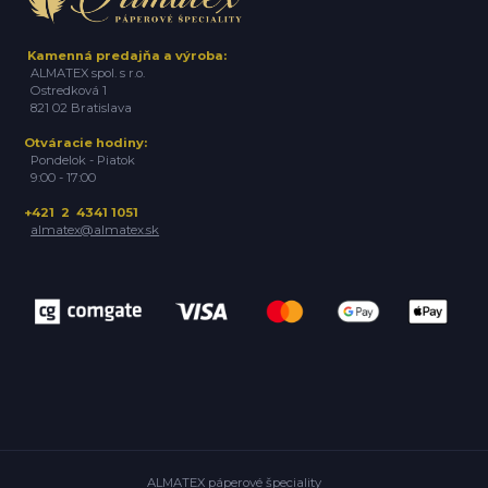
Kamenná predajňa a výroba:
ALMATEX spol. s r.o.
Ostredková 1
821 02 Bratislava
Otváracie hodiny:
Pondelok - Piatok
9:00 - 17:00
+421 2 4341 1051
almatex@almatex.sk
ALMATEX páperové špeciality