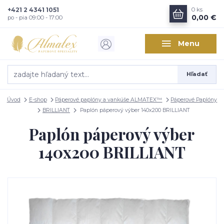
+421 2 4341 1051
0
ks
0,00 €
po - pia 09:00 - 17:00
Menu
Hľadať
Úvod
E-shop
Páperové paplóny a vankúše ALMATEX™
Páperové Paplóny
BRILLIANT
Paplón páperový výber 140x200 BRILLIANT
Paplón páperový výber
140x200 BRILLIANT