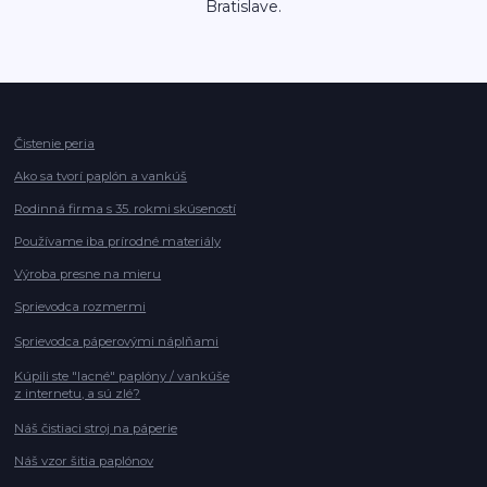
Bratislave.
Čistenie peria
Ako sa tvorí paplón a vankúš
Rodinná firma s 35. rokmi skúseností
Používame iba prírodné materiály
Výroba presne na mieru
Sprievodca rozmermi
Sprievodca páperovými náplňami
Kúpili ste "lacné" paplóny / vankúše
z internetu, a sú zlé?
Náš čistiaci stroj na páperie
Náš vzor šitia paplónov