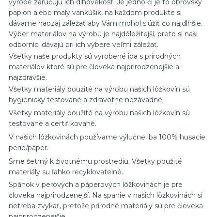
výrobe zaručujú ich dlhovekosť. Je jedno či je to obrovský
paplón alebo malý vankúšik, na každom produkte si
dávame naozaj záležať aby Vám mohol slúžiť čo najdlhšie.
Výber materiálov na výrobu je najdôležitejší, preto si naši
odborníci dávajú pri ich výbere veľmi záležať.
Všetky naše produkty sú vyrobené iba s prírodných
materiálov ktoré sú pre človeka najprirodzenejšie a
najzdravšie.
Všetky materiály použité na výrobu našich lôžkovín sú
hygienicky testované a zdravotne nezávadné.
Všetky materiály použité na výrobu našich lôžkovín sú
testované a certifikované.
V našich lôžkovinách používame výlučne iba 100% husacie
perie/páper.
Sme šetrný k životnému prostrediu. Všetky použité
materiály su ľahko recyklovatelné.
Spánok v perových a páperových lôžkovinách je pre
človeka najprirodzenejší. Na spanie v našich lôžkovinách si
netreba zvykať, pretože prírodné materiály sú pre človeka
najprirodzenejšie.