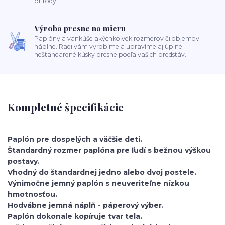
prírody.
Výroba presne na mieru
Paplóny a vankúše akýchkoľvek rozmerov či objemov
náplne. Radi vám vyrobíme a upravíme aj úplne
neštandardné kúsky presne podľa vašich predstáv.
Kompletné špecifikácie
Paplón pre dospelých a väčšie deti.
Štandardný rozmer paplóna pre ľudí s bežnou výškou
postavy.
Vhodný do štandardnej jedno alebo dvoj postele.
Výnimočne jemný paplón s neuveriteľne nízkou
hmotnosťou.
Hodvábne jemná náplň - páperový výber.
Paplón dokonale kopíruje tvar tela.