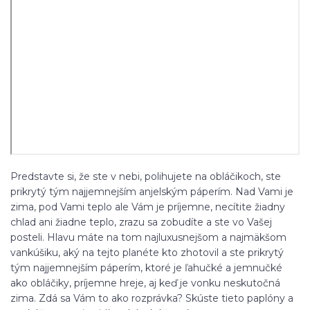
Predstavte si, že ste v nebi, polihujete na obláčikoch, ste
prikrytý tým najjemnejším anjelským páperím. Nad Vami je
zima, pod Vami teplo ale Vám je príjemne, necítite žiadny
chlad ani žiadne teplo, zrazu sa zobudíte a ste vo Vašej
posteli. Hlavu máte na tom najluxusnejšom a najmäkšom
vankúšiku, aký na tejto planéte kto zhotovil a ste prikrytý
tým najjemnejším páperím, ktoré je ľahučké a jemnučké
ako obláčiky, príjemne hreje, aj keď je vonku neskutočná
zima. Zdá sa Vám to ako rozprávka? Skúste tieto paplóny a