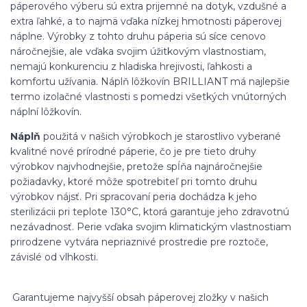
páperového výberu sú extra prijemné na dotyk, vzdušné a
extra ľahké, a to najmä vďaka nízkej hmotnosti páperovej
náplne. Výrobky z tohto druhu páperia sú síce cenovo
náročnejšie, ale vďaka svojim úžitkovým vlastnostiam,
nemajú konkurenciu z hladiska hrejivosti, ľahkosti a
komfortu užívania. Náplň lôžkovín BRILLIANT má najlepšie
termo izolačné vlastnosti s pomedzi všetkých vnútorných
náplní lôžkovín.
Náplň
použitá v našich výrobkoch je starostlivo vyberané
kvalitné nové prírodné páperie, čo je pre tieto druhy
výrobkov najvhodnejšie, pretože spĺňa najnáročnejšie
požiadavky, ktoré môže spotrebiteľ pri tomto druhu
výrobkov nájsť. Pri spracovaní peria dochádza k jeho
sterilizácii pri teplote 130°C, ktorá garantuje jeho zdravotnú
nezávadnosť. Perie vďaka svojim klimatickým vlastnostiam
prirodzene vytvára nepriaznivé prostredie pre roztoče,
závislé od vlhkosti.
Garantujeme najvyšší obsah páperovej zložky v našich