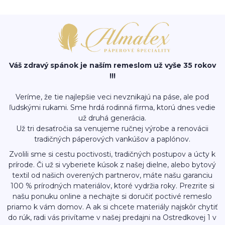
Váš zdravý spánok je naším remeslom už vyše 35 rokov
!!!
Veríme, že tie najlepšie veci nevznikajú na páse, ale pod
ľudskými rukami. Sme hrdá rodinná firma, ktorú dnes vedie
už druhá generácia.
Už tri desaťročia sa venujeme ručnej výrobe a renovácii
tradičných páperových vankúšov a paplónov.
Zvolili sme si cestu poctivosti, tradičných postupov a úcty k
prírode. Či už si vyberiete kúsok z našej dielne, alebo bytový
textil od našich overených partnerov, máte našu garanciu
100 % prírodných materiálov, ktoré vydržia roky. Prezrite si
našu ponuku online a nechajte si doručiť poctivé remeslo
priamo k vám domov. A ak si chcete materiály najskôr chytiť
do rúk, radi vás privítame v našej predajni na Ostredkovej 1 v