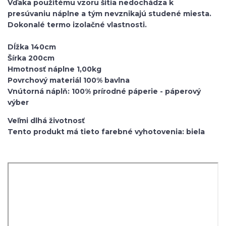
Vďaka použitému vzoru šitia nedochádza k
presúvaniu náplne a tým nevznikajú studené miesta.
Dokonalé termo izolačné vlastnosti.
Dĺžka 140cm
Šírka 200cm
Hmotnosť náplne 1,00kg
Povrchový materiál 100% bavlna
Vnútorná náplň: 100% prírodné páperie - páperový
výber
Veľmi dlhá životnosť
Tento produkt má tieto farebné vyhotovenia: biela