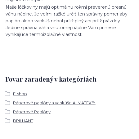
Naše lôžkoviny majú optimálnu rokmi preverenú presnú
váhu náplne. Je veľmi ťažké určiť ten správny pomer aby
paplón alebo vankúš nebol príliž plný ani príliž prázdny.
Jedine správna váha vnútornej náplne Vám prinesie
vynikajúce termoizolačné vlastnosti.
Tovar zaradený v kategóriách
E-shop
Páperové paplóny a vankúše ALMATEX™
Páperové Paplóny
BRILLIANT