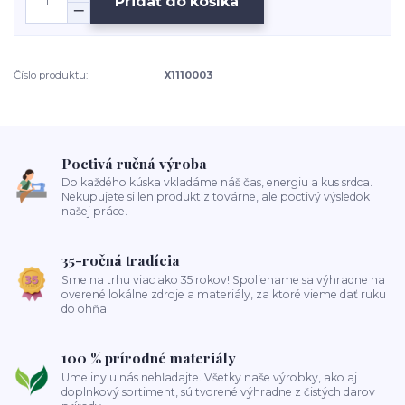
Pridať do košíka
Číslo produktu:
X1110003
Poctivá ručná výroba
Do každého kúska vkladáme náš čas, energiu a kus srdca.
Nekupujete si len produkt z továrne, ale poctivý výsledok
našej práce.
35-ročná tradícia
Sme na trhu viac ako 35 rokov! Spoliehame sa výhradne na
overené lokálne zdroje a materiály, za ktoré vieme dať ruku
do ohňa.
100 % prírodné materiály
Umeliny u nás nehľadajte. Všetky naše výrobky, ako aj
doplnkový sortiment, sú tvorené výhradne z čistých darov